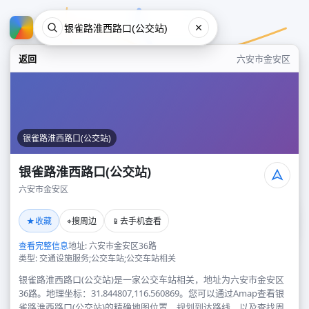
返回
六安市金安区
银雀路淮西路口(公交站)
银雀路淮西路口(公交站)
六安市金安区
银雀路淮西路口(公交站)
★
⌖
📱
收藏
搜周边
去手机查看
六安市金安区
查看完整信息
地址: 六安市金安区36路
类型: 交通设施服务;公交车站;公交车站相关
银雀路淮西路口(公交站)是一家公交车站相关，地址为六安市金安区
36路。地理坐标：31.844807,116.560869。您可以通过Amap查看银
雀路淮西路口(公交站)的精确地图位置、规划到达路线，以及查找周