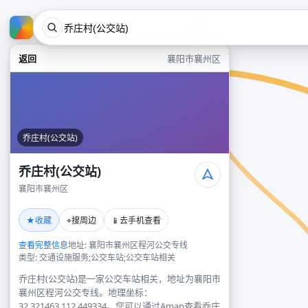
返回
襄阳市襄州区
乔庄村(公交站)
乔庄村(公交站)
襄阳市襄州区
★
⌖
📱
收藏
搜周边
去手机查看
查看完整信息
地址: 襄阳市襄州区程河公交专线
类型: 交通设施服务;公交车站;公交车站相关
乔庄村(公交站)是一家公交车站相关，地址为襄阳市
襄州区程河公交专线。地理坐标：
32.321463,112.449334。您可以通过Amap查看乔庄