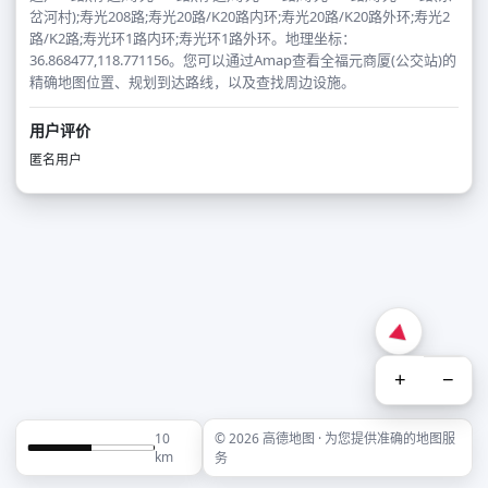
岔河村);寿光208路;寿光20路/K20路内环;寿光20路/K20路外环;寿光2
路/K2路;寿光环1路内环;寿光环1路外环。地理坐标：
36.868477,118.771156。您可以通过Amap查看全福元商厦(公交站)的
精确地图位置、规划到达路线，以及查找周边设施。
用户评价
匿名用户
+
−
10
© 2026 高德地图 · 为您提供准确的地图服
km
务