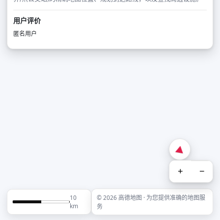
用户评价
匿名用户
+
−
10
© 2026 高德地图 · 为您提供准确的地图服
km
务