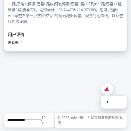
11路(黄岩);(停运)唐县9路(内环);(停运)唐县9路(外环);672路;唐县11路;
唐县3路;唐县7路。地理坐标：38.744705,114.973389。您可以通过
Amap查看第一小学(公交站)的精确地图位置、规划到达路线，以及查
找周边设施。
用户评价
匿名用户
+
−
10
© 2026 高德地图 · 为您提供准确的地图服
km
务