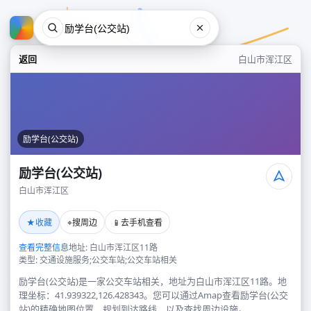
返回
白山市浑江区
励学台(公交站)
励学台(公交站)
白山市浑江区
励学台(公交站)
★
⌖
📱
收藏
搜周边
去手机查看
白山市浑江区
查看完整信息
地址: 白山市浑江区11路
类型: 交通设施服务;公交车站;公交车站相关
励学台(公交站)是一家公交车站相关，地址为白山市浑江区11路。地
理坐标：41.939322,126.428343。您可以通过Amap查看励学台(公交
站)的精确地图位置、规划到达路线，以及查找周边设施。