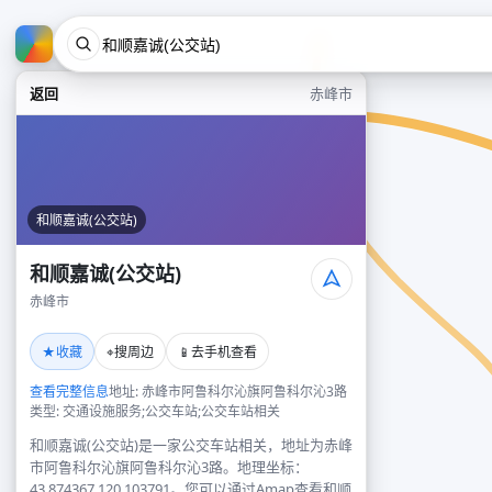
返回
赤峰市
和顺嘉诚(公交站)
和顺嘉诚(公交站)
赤峰市
★
⌖
📱
收藏
搜周边
去手机查看
查看完整信息
地址: 赤峰市阿鲁科尔沁旗阿鲁科尔沁3路
类型: 交通设施服务;公交车站;公交车站相关
和顺嘉诚(公交站)是一家公交车站相关，地址为赤峰
市阿鲁科尔沁旗阿鲁科尔沁3路。地理坐标：
43.874367,120.103791。您可以通过Amap查看和顺