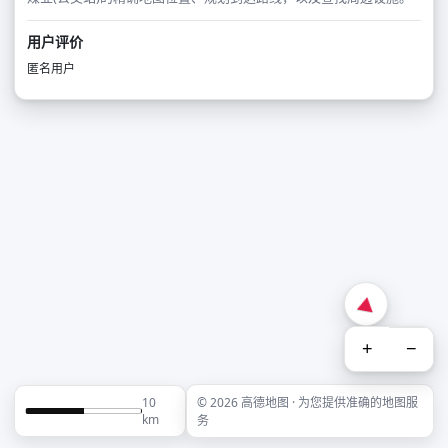
用户评价
匿名用户
+
−
10
© 2026 高德地图 · 为您提供准确的地图服
km
务