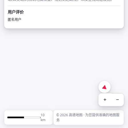
用户评价
匿名用户
+
−
10
© 2026 高德地图 · 为您提供准确的地图服
km
务