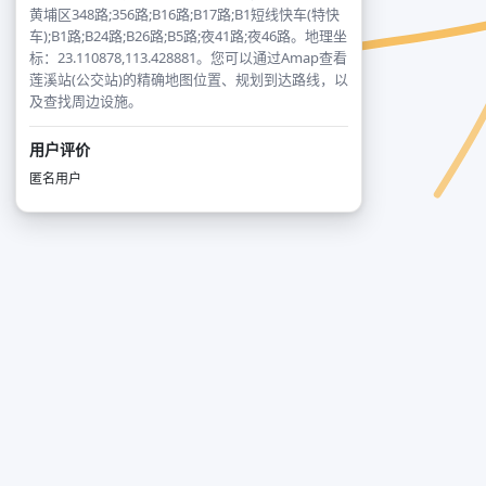
黄埔区348路;356路;B16路;B17路;B1短线快车(特快
车);B1路;B24路;B26路;B5路;夜41路;夜46路。地理坐
标：23.110878,113.428881。您可以通过Amap查看
莲溪站(公交站)的精确地图位置、规划到达路线，以
及查找周边设施。
用户评价
匿名用户