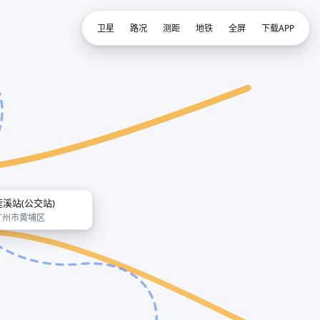
卫星
路况
测距
地铁
全屏
下载APP
莲溪站(公交站)
广州市黄埔区