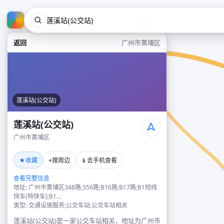
返回
广州市黄埔区
莲溪站(公交站)
莲溪站(公交站)
广州市黄埔区
★
⌖
📱
收藏
搜周边
去手机查看
查看完整信息
地址: 广州市黄埔区348路;356路;B16路;B17路;B1短线
快车(特快车);B1...
类型: 交通设施服务;公交车站;公交车站相关
莲溪站(公交站)是一家公交车站相关，地址为广州市