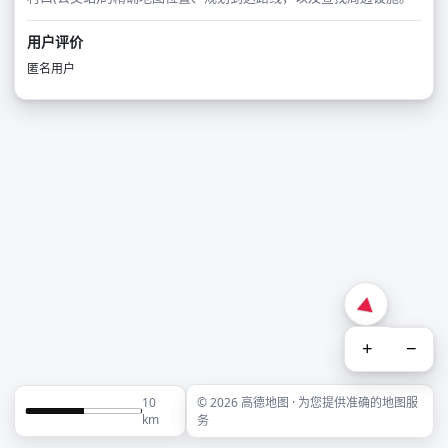
用户评价
匿名用户
+
−
10
© 2026 高德地图 · 为您提供准确的地图服
km
务