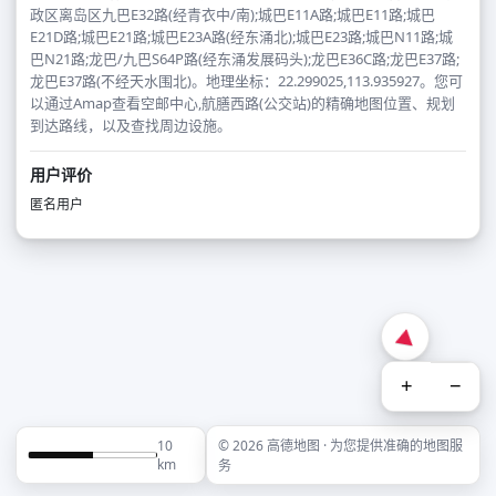
政区离岛区九巴E32路(经青衣中/南);城巴E11A路;城巴E11路;城巴
E21D路;城巴E21路;城巴E23A路(经东涌北);城巴E23路;城巴N11路;城
巴N21路;龙巴/九巴S64P路(经东涌发展码头);龙巴E36C路;龙巴E37路;
龙巴E37路(不经天水围北)。地理坐标：22.299025,113.935927。您可
以通过Amap查看空邮中心,航膳西路(公交站)的精确地图位置、规划
到达路线，以及查找周边设施。
用户评价
匿名用户
+
−
10
© 2026 高德地图 · 为您提供准确的地图服
km
务