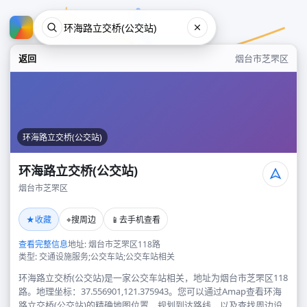
返回
烟台市芝罘区
环海路立交桥(公交站)
环海路立交桥(公交站)
烟台市芝罘区
环海路立交桥(公交站)
★
⌖
📱
收藏
搜周边
去手机查看
烟台市芝罘区
查看完整信息
地址: 烟台市芝罘区118路
类型: 交通设施服务;公交车站;公交车站相关
环海路立交桥(公交站)是一家公交车站相关，地址为烟台市芝罘区118
路。地理坐标：37.556901,121.375943。您可以通过Amap查看环海
路立交桥(公交站)的精确地图位置、规划到达路线，以及查找周边设