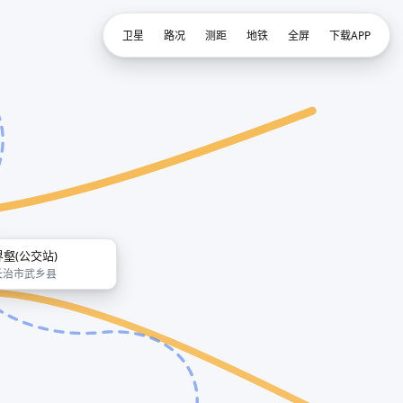
卫星
路况
测距
地铁
全屏
下载APP
界壑(公交站)
长治市武乡县