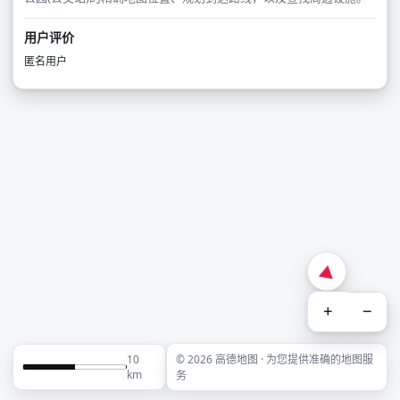
用户评价
匿名用户
+
−
10
© 2026 高德地图 · 为您提供准确的地图服
km
务