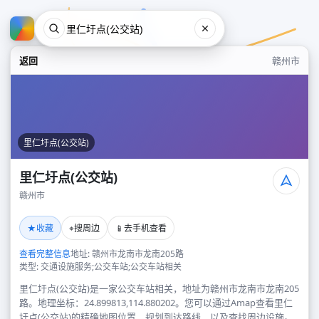
返回
赣州市
里仁圩点(公交站)
里仁圩点(公交站)
赣州市
里仁圩点(公交站)
★
⌖
📱
收藏
搜周边
去手机查看
赣州市
查看完整信息
地址: 赣州市龙南市龙南205路
类型: 交通设施服务;公交车站;公交车站相关
里仁圩点(公交站)是一家公交车站相关，地址为赣州市龙南市龙南205
路。地理坐标：24.899813,114.880202。您可以通过Amap查看里仁
圩点(公交站)的精确地图位置、规划到达路线，以及查找周边设施。