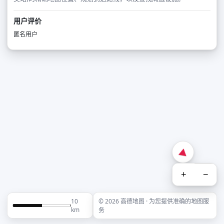
用户评价
匿名用户
+
−
10
© 2026 高德地图 · 为您提供准确的地图服
km
务