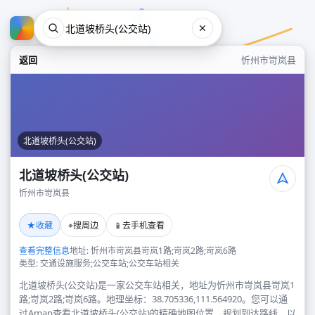
返回
忻州市岢岚县
北道坡桥头(公交站)
北道坡桥头(公交站)
忻州市岢岚县
北道坡桥头(公交站)
★
⌖
📱
收藏
搜周边
去手机查看
忻州市岢岚县
查看完整信息
地址: 忻州市岢岚县岢岚1路;岢岚2路;岢岚6路
类型: 交通设施服务;公交车站;公交车站相关
北道坡桥头(公交站)是一家公交车站相关，地址为忻州市岢岚县岢岚1
路;岢岚2路;岢岚6路。地理坐标：38.705336,111.564920。您可以通
过Amap查看北道坡桥头(公交站)的精确地图位置、规划到达路线，以