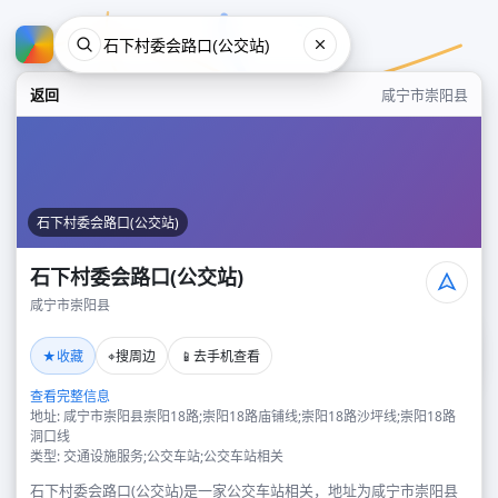
返回
咸宁市崇阳县
石下村委会路口(公交站)
石下村委会路口(公交站)
咸宁市崇阳县
石下村委会路口(公交站)
★
⌖
📱
收藏
搜周边
去手机查看
咸宁市崇阳县
查看完整信息
地址: 咸宁市崇阳县崇阳18路;崇阳18路庙铺线;崇阳18路沙坪线;崇阳18路
洞口线
类型: 交通设施服务;公交车站;公交车站相关
石下村委会路口(公交站)是一家公交车站相关，地址为咸宁市崇阳县