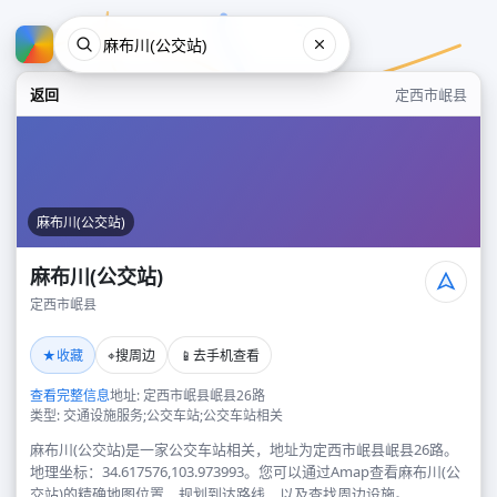
返回
定西市岷县
麻布川(公交站)
麻布川(公交站)
定西市岷县
麻布川(公交站)
★
⌖
📱
收藏
搜周边
去手机查看
定西市岷县
查看完整信息
地址: 定西市岷县岷县26路
类型: 交通设施服务;公交车站;公交车站相关
麻布川(公交站)是一家公交车站相关，地址为定西市岷县岷县26路。
地理坐标：34.617576,103.973993。您可以通过Amap查看麻布川(公
交站)的精确地图位置、规划到达路线，以及查找周边设施。