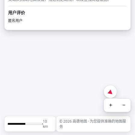
用户评价
匿名用户
+
−
10
© 2026 高德地图 · 为您提供准确的地图服
km
务