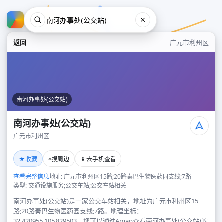
返回
广元市利州区
南河办事处(公交站)
南河办事处(公交站)
广元市利州区
南河办事处(公交站)
★
⌖
📱
收藏
搜周边
去手机查看
广元市利州区
查看完整信息
地址: 广元市利州区15路;20路秦巴生物医药园支线;7路
类型: 交通设施服务;公交车站;公交车站相关
南河办事处(公交站)是一家公交车站相关，地址为广元市利州区15
路;20路秦巴生物医药园支线;7路。地理坐标：
32.420955,105.829503。您可以通过Amap查看南河办事处(公交站)的