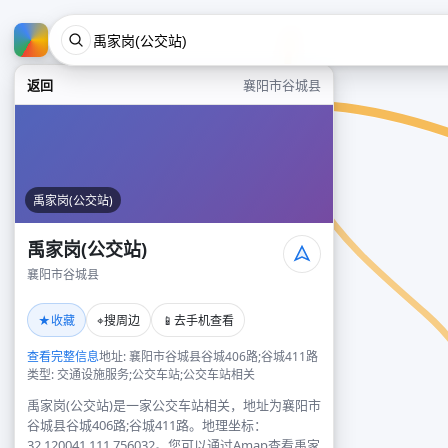
返回
襄阳市谷城县
禹家岗(公交站)
禹家岗(公交站)
襄阳市谷城县
★
⌖
📱
收藏
搜周边
去手机查看
查看完整信息
地址: 襄阳市谷城县谷城406路;谷城411路
类型: 交通设施服务;公交车站;公交车站相关
禹家岗(公交站)是一家公交车站相关，地址为襄阳市
谷城县谷城406路;谷城411路。地理坐标：
32.120041,111.756032。您可以通过Amap查看禹家