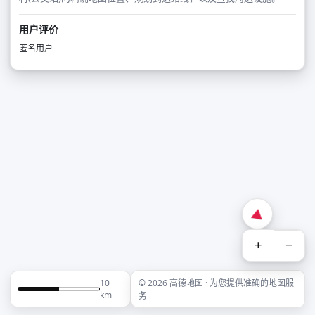
用户评价
匿名用户
+
−
10
© 2026 高德地图 · 为您提供准确的地图服
km
务