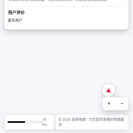
用户评价
匿名用户
+
−
10
© 2026 高德地图 · 为您提供准确的地图服
km
务