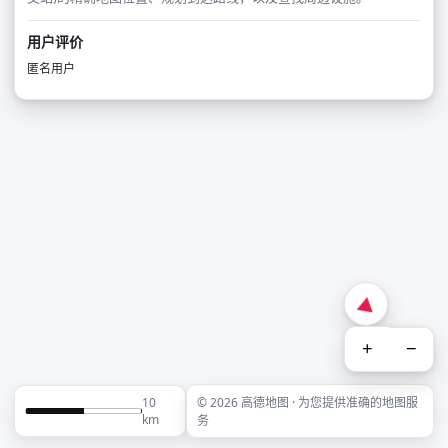
用户评价
匿名用户
+
−
10
© 2026 高德地图 · 为您提供准确的地图服
km
务