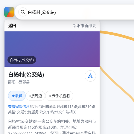
返回
邵阳市新邵县
白杨村(公交站)
白杨村(公交站)
邵阳市新邵县
★
⌖
📱
收藏
搜周边
去手机查看
查看完整信息
地址: 邵阳市新邵县邵东115路;邵东210路
类型: 交通设施服务;公交车站;公交车站相关
白杨村(公交站)是一家公交车站相关，地址为邵阳市
新邵县邵东115路;邵东210路。地理坐标：
27.398777,111.742994。您可以通过Amap查看白杨