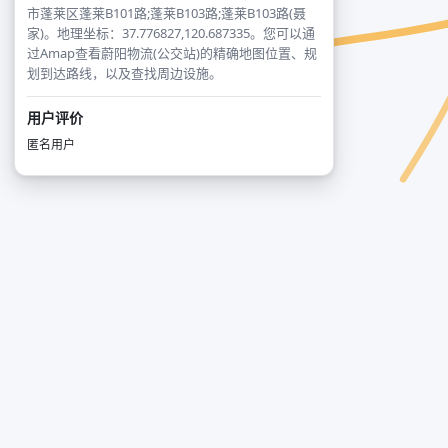
市蓬莱区蓬莱B101路;蓬莱B103路;蓬莱B103路(聂
家)。地理坐标：37.776827,120.687335。您可以通
过Amap查看蔚阳物流(公交站)的精确地图位置、规
划到达路线，以及查找周边设施。
用户评价
匿名用户