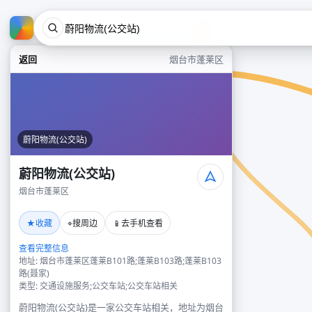
返回
烟台市蓬莱区
蔚阳物流(公交站)
蔚阳物流(公交站)
烟台市蓬莱区
★
⌖
📱
收藏
搜周边
去手机查看
查看完整信息
地址: 烟台市蓬莱区蓬莱B101路;蓬莱B103路;蓬莱B103
路(聂家)
类型: 交通设施服务;公交车站;公交车站相关
蔚阳物流(公交站)是一家公交车站相关，地址为烟台