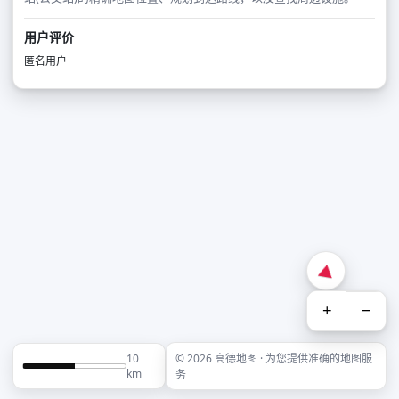
用户评价
匿名用户
+
−
10
© 2026 高德地图 · 为您提供准确的地图服
km
务