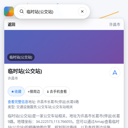
返回
许昌市
临时站(公交站)
临时站(公交站)
许昌市
临时站(公交站)
★
⌖
📱
收藏
搜周边
去手机查看
许昌市
查看完整信息
地址: 许昌市长葛市(停运)长葛9路
类型: 交通设施服务;公交车站;公交车站相关
临时站(公交站)是一家公交车站相关，地址为许昌市长葛市(停运)长葛
9路。地理坐标：34.222573,113.766055。您可以通过Amap查看临时
站(公交站)的精确地图位置、规划到达路线，以及查找周边设施。