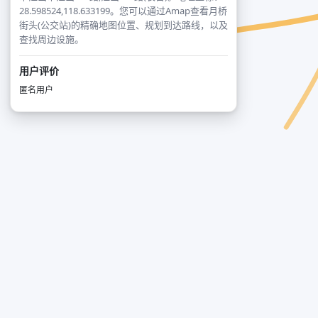
28.598524,118.633199。您可以通过Amap查看月桥
街头(公交站)的精确地图位置、规划到达路线，以及
查找周边设施。
用户评价
匿名用户