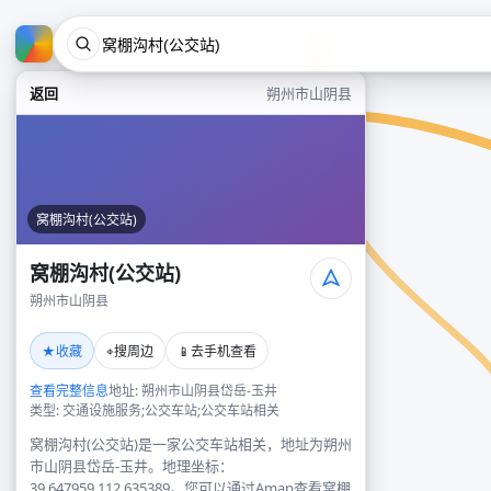
返回
朔州市山阴县
窝棚沟村(公交站)
窝棚沟村(公交站)
朔州市山阴县
★
⌖
📱
收藏
搜周边
去手机查看
查看完整信息
地址: 朔州市山阴县岱岳-玉井
类型: 交通设施服务;公交车站;公交车站相关
窝棚沟村(公交站)是一家公交车站相关，地址为朔州
市山阴县岱岳-玉井。地理坐标：
39.647959,112.635389。您可以通过Amap查看窝棚