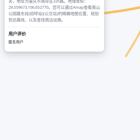
关，地址为重庆市南岸区335路。地理坐标：
29.559673,106.652770。您可以通过Amap查看南山
公园路东段(招呼站)(公交站)的精确地图位置、规划
到达路线，以及查找周边设施。
用户评价
匿名用户