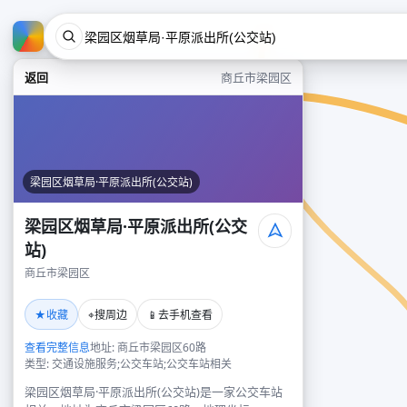
返回
商丘市梁园区
梁园区烟草局·平原派出所(公交站)
梁园区烟草局·平原派出所(公交
站)
商丘市梁园区
★
⌖
📱
收藏
搜周边
去手机查看
查看完整信息
地址: 商丘市梁园区60路
类型: 交通设施服务;公交车站;公交车站相关
梁园区烟草局·平原派出所(公交站)是一家公交车站