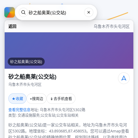
返回
乌鲁木齐市头屯河区
砂之船奥莱(公交站)
砂之船奥莱(公交站)
乌鲁木齐市头屯河区
砂之船奥莱(公交站)
★
⌖
📱
收藏
搜周边
去手机查看
乌鲁木齐市头屯河区
查看完整信息
地址: 乌鲁木齐市头屯河区5302路
类型: 交通设施服务;公交车站;公交车站相关
砂之船奥莱(公交站)是一家公交车站相关，地址为乌鲁木齐市头屯河
区5302路。地理坐标：43.893685,87.458053。您可以通过Amap查看
砂之船奥莱(公交站)的精确地图位置、规划到达路线，以及查找周边