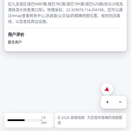
区九龙城区城巴608P路;城巴78C路;城巴78X路;城巴A25路(经尖沙咀及
港珠澳大桥香港口岸)。地理坐标：22.329978,114.204188。您可以通
过Amap查看税务中心,协调道(公交站)的精确地图位置、规划到达路
线，以及查找周边设施。
用户评价
匿名用户
+
−
10
© 2026 高德地图 · 为您提供准确的地图服
km
务