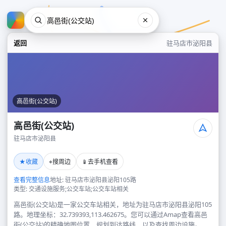
返回
驻马店市泌阳县
高邑街(公交站)
高邑街(公交站)
驻马店市泌阳县
高邑街(公交站)
★
⌖
📱
收藏
搜周边
去手机查看
驻马店市泌阳县
查看完整信息
地址: 驻马店市泌阳县泌阳105路
类型: 交通设施服务;公交车站;公交车站相关
高邑街(公交站)是一家公交车站相关，地址为驻马店市泌阳县泌阳105
路。地理坐标：32.739393,113.462675。您可以通过Amap查看高邑
街(公交站)的精确地图位置、规划到达路线，以及查找周边设施。