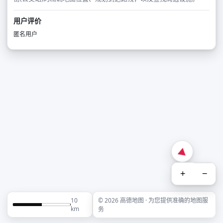
用户评价
匿名用户
+
−
10
© 2026 高德地图 · 为您提供准确的地图服
km
务