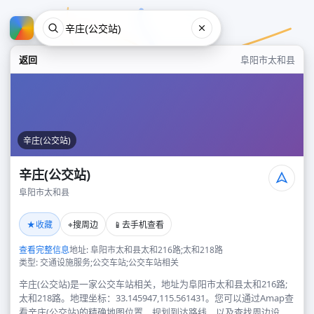
返回
阜阳市太和县
辛庄(公交站)
辛庄(公交站)
阜阳市太和县
辛庄(公交站)
★
⌖
📱
收藏
搜周边
去手机查看
阜阳市太和县
查看完整信息
地址: 阜阳市太和县太和216路;太和218路
类型: 交通设施服务;公交车站;公交车站相关
辛庄(公交站)是一家公交车站相关，地址为阜阳市太和县太和216路;
太和218路。地理坐标：33.145947,115.561431。您可以通过Amap查
看辛庄(公交站)的精确地图位置、规划到达路线，以及查找周边设