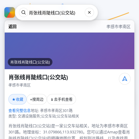
返回
孝感市孝南区
肖张线肖陡线口(公交站)
肖张线肖陡线口(公交站)
孝感市孝南区
肖张线肖陡线口(公交站)
★
⌖
📱
收藏
搜周边
去手机查看
孝感市孝南区
查看完整信息
地址: 孝感市孝南区301路
类型: 交通设施服务;公交车站;公交车站相关
肖张线肖陡线口(公交站)是一家公交车站相关，地址为孝感市孝南区
301路。地理坐标：31.079866,113.932780。您可以通过Amap查看肖
张线肖陡线口(公交站)的精确地图位置、规划到达路线，以及查找周