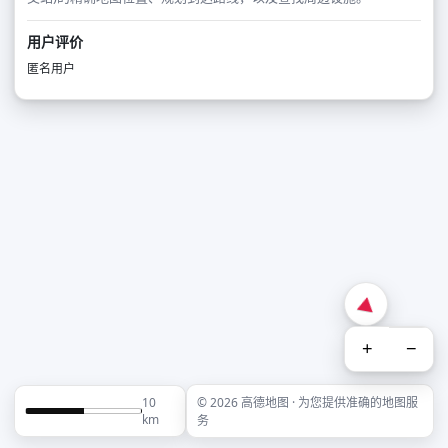
用户评价
匿名用户
+
−
10
© 2026 高德地图 · 为您提供准确的地图服
km
务