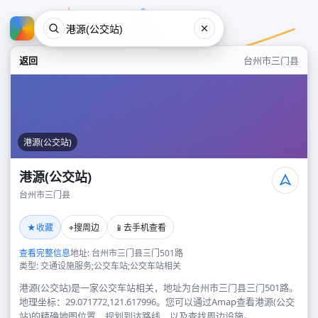
返回
台州市三门县
港源(公交站)
港源(公交站)
台州市三门县
港源(公交站)
★
⌖
📱
收藏
搜周边
去手机查看
台州市三门县
查看完整信息
地址: 台州市三门县三门501路
类型: 交通设施服务;公交车站;公交车站相关
港源(公交站)是一家公交车站相关，地址为台州市三门县三门501路。
地理坐标：29.071772,121.617996。您可以通过Amap查看港源(公交
站)的精确地图位置、规划到达路线，以及查找周边设施。