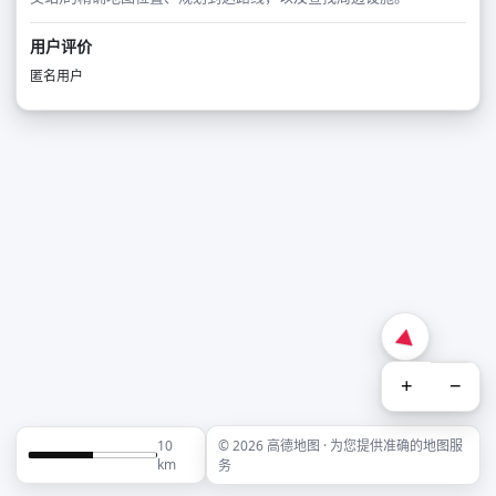
用户评价
匿名用户
+
−
10
© 2026 高德地图 · 为您提供准确的地图服
km
务