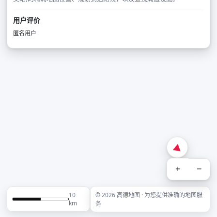
用户评价
匿名用户
+
−
10
© 2026 高德地图 · 为您提供准确的地图服
km
务