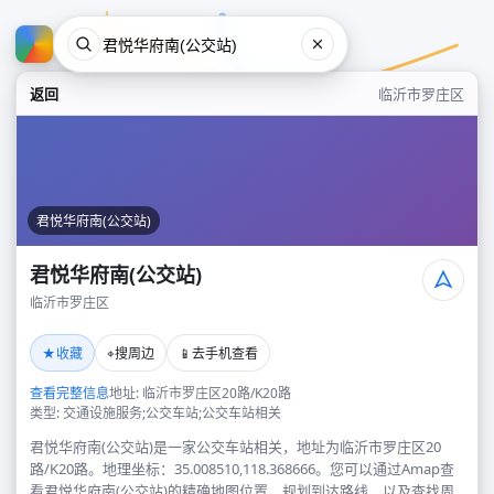
返回
临沂市罗庄区
君悦华府南(公交站)
君悦华府南(公交站)
临沂市罗庄区
君悦华府南(公交站)
★
⌖
📱
收藏
搜周边
去手机查看
临沂市罗庄区
查看完整信息
地址: 临沂市罗庄区20路/K20路
类型: 交通设施服务;公交车站;公交车站相关
君悦华府南(公交站)是一家公交车站相关，地址为临沂市罗庄区20
路/K20路。地理坐标：35.008510,118.368666。您可以通过Amap查
看君悦华府南(公交站)的精确地图位置、规划到达路线，以及查找周