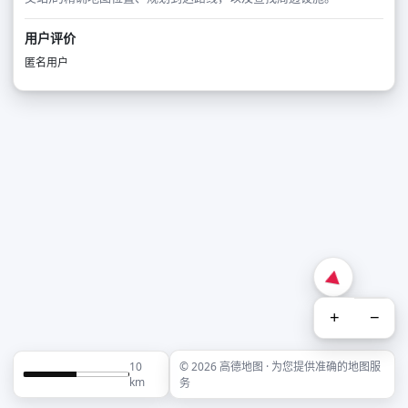
用户评价
匿名用户
+
−
10
© 2026 高德地图 · 为您提供准确的地图服
km
务