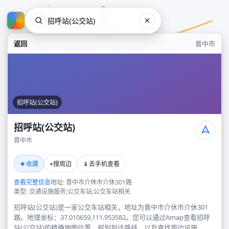
返回
晋中市
招呼站(公交站)
招呼站(公交站)
晋中市
招呼站(公交站)
★
⌖
📱
收藏
搜周边
去手机查看
晋中市
查看完整信息
地址: 晋中市介休市介休301路
类型: 交通设施服务;公交车站;公交车站相关
招呼站(公交站)是一家公交车站相关，地址为晋中市介休市介休301
路。地理坐标：37.010659,111.953582。您可以通过Amap查看招呼
站(公交站)的精确地图位置、规划到达路线，以及查找周边设施。