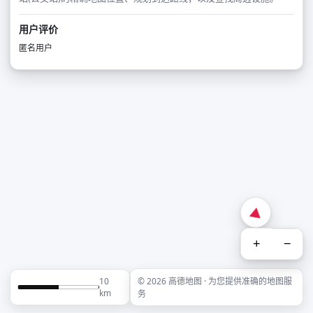
用户评价
匿名用户
+
−
10
© 2026 高德地图 · 为您提供准确的地图服
km
务