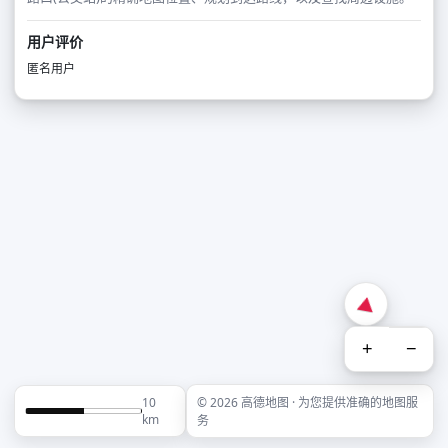
用户评价
匿名用户
+
−
10
© 2026 高德地图 · 为您提供准确的地图服
km
务