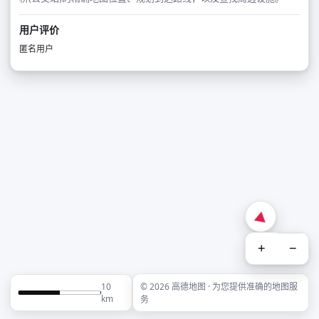
用户评价
匿名用户
+
−
10
© 2026 高德地图 · 为您提供准确的地图服
km
务