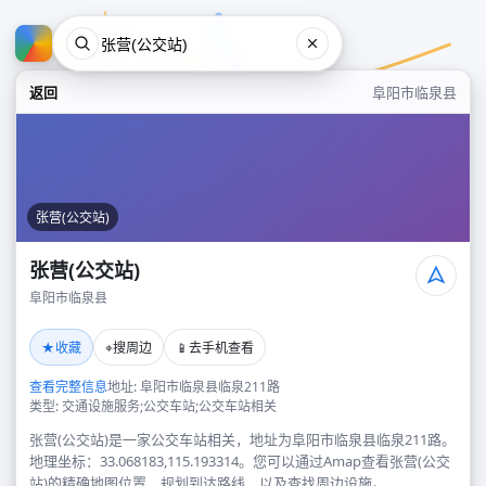
返回
阜阳市临泉县
张营(公交站)
张营(公交站)
阜阳市临泉县
张营(公交站)
★
⌖
📱
收藏
搜周边
去手机查看
阜阳市临泉县
查看完整信息
地址: 阜阳市临泉县临泉211路
类型: 交通设施服务;公交车站;公交车站相关
张营(公交站)是一家公交车站相关，地址为阜阳市临泉县临泉211路。
地理坐标：33.068183,115.193314。您可以通过Amap查看张营(公交
站)的精确地图位置、规划到达路线，以及查找周边设施。