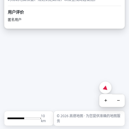
用户评价
匿名用户
+
−
10
© 2026 高德地图 · 为您提供准确的地图服
km
务