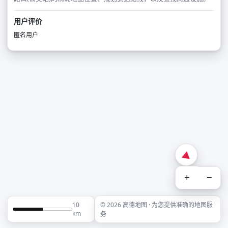
用户评价
匿名用户
+
−
10
© 2026 高德地图 · 为您提供准确的地图服
km
务