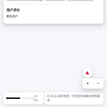
用户评价
匿名用户
+
−
10
© 2026 高德地图 · 为您提供准确的地图服
km
务